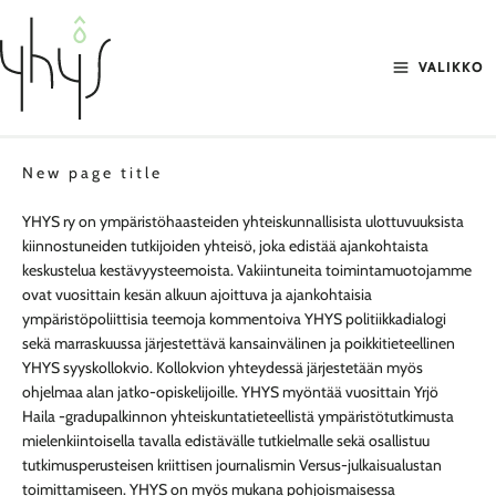
Siirry
sisältöön
VALIKKO
New page title
YHYS ry on ympäristöhaasteiden yhteiskunnallisista ulottuvuuksista
kiinnostuneiden tutkijoiden yhteisö, joka edistää ajankohtaista
keskustelua kestävyysteemoista. Vakiintuneita toimintamuotojamme
ovat vuosittain kesän alkuun ajoittuva ja ajankohtaisia
ympäristöpoliittisia teemoja kommentoiva YHYS politiikkadialogi
sekä marraskuussa järjestettävä kansainvälinen ja poikkitieteellinen
YHYS syyskollokvio. Kollokvion yhteydessä järjestetään myös
ohjelmaa alan jatko-opiskelijoille. YHYS myöntää vuosittain Yrjö
Haila -gradupalkinnon yhteiskuntatieteellistä ympäristötutkimusta
mielenkiintoisella tavalla edistävälle tutkielmalle sekä osallistuu
tutkimusperusteisen kriittisen journalismin Versus-julkaisualustan
toimittamiseen. YHYS on myös mukana pohjoismaisessa