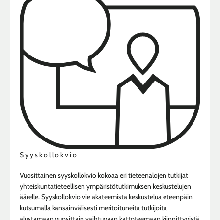
Syyskollokvio
Vuosittainen syyskollokvio kokoaa eri tieteenalojen tutkijat
yhteiskuntatieteellisen ympäristötutkimuksen keskustelujen
äärelle. Syyskollokvio vie akateemista keskustelua eteenpäin
kutsumalla kansainvälisesti meritoituneita tutkijoita
alustamaan vuosittain vaihtuvaan kattoteemaan kiinnittyvistä