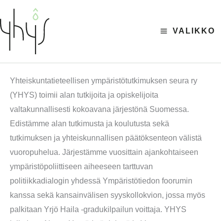
Siirry
sisältöön
VALIKKO
Yhteiskuntatieteellisen ympäristötutkimuksen seura ry
(YHYS) toimii alan tutkijoita ja opiskelijoita
valtakunnallisesti kokoavana järjestönä Suomessa.
Edistämme alan tutkimusta ja koulutusta sekä
tutkimuksen ja yhteiskunnallisen päätöksenteon välistä
vuoropuhelua. Järjestämme vuosittain ajankohtaiseen
ympäristöpoliittiseen aiheeseen tarttuvan
politiikkadialogin yhdessä Ympäristötiedon foorumin
kanssa sekä kansainvälisen syyskollokvion, jossa myös
palkitaan Yrjö Haila -gradukilpailun voittaja. YHYS