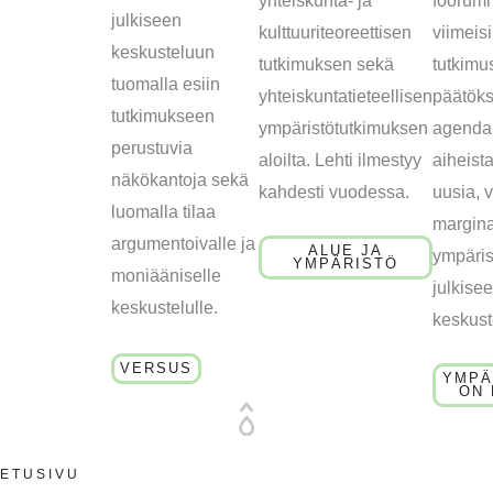
yhteiskunta- ja
foorumi 
julkiseen
kulttuuriteoreettisen
viimeis
keskusteluun
tutkimuksen sekä
tutkimu
tuomalla esiin
yhteiskuntatieteellisen
päätök
tutkimukseen
ympäristötutkimuksen
agendal
perustuvia
aloilta. Lehti ilmestyy
aiheist
näkökantoja sekä
kahdesti vuodessa.
uusia, v
luomalla tilaa
margina
argumentoivalle ja
ALUE JA
ympäri
YMPÄRISTÖ
moniääniselle
julkise
keskustelulle.
keskust
VERSUS
YMPÄ
ON 
ETUSIVU