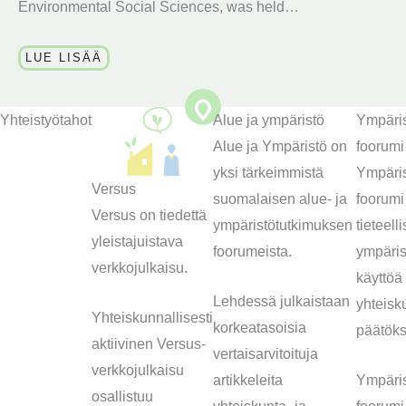
Environmental Social Sciences, was held…
LUE LISÄÄ
Yhteistyötahot
Alue ja ympäristö
Ympäris
Alue ja Ympäristö on
foorumi
yksi tärkeimmistä
Ympäris
Versus
suomalaisen alue- ja
foorumi
Versus on tiedettä
ympäristötutkimuksen
tieteell
yleistajuistava
foorumeista.
ympäris
verkkojulkaisu.
käyttöä
Lehdessä julkaistaan
yhteisk
Yhteiskunnallisesti
korkeatasoisia
päätöks
aktiivinen Versus-
vertaisarvitoituja
verkkojulkaisu
artikkeleita
Ympäris
osallistuu