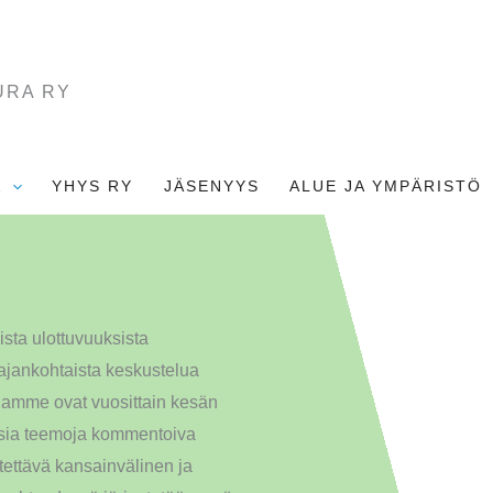
URA RY
A
YHYS RY
JÄSENYYS
ALUE JA YMPÄRISTÖ
sta ulottuvuuksista
 ajankohtaista keskustelua
jamme ovat vuosittain kesän
ttisia teemoja kommentoiva
tettävä kansainvälinen ja