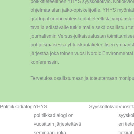
poikkitieteellinen YHYS syyskollokvio. Kollokvi
ohjelmaa alan jatko-opiskelijoille. YHYS myöntää 
gradupalkinnon yhteiskuntatieteellistä ympäristöt
tavalla edistävälle tutkielmalle sekä osallistuu tu
journalismin Versus-julkaisualustan toimittam
pohjoismaisessa yhteiskuntatieteellisen ympäris
järjestää joka toinen vuosi Nordic Environmenta
konferenssin.
Tervetuloa osallistumaan ja toteuttamaan monip
Politiikkadialogi
YHYS
Syyskollokvio
Vuositt
politiikkadialogi on
syysko
vuosittain järjestettävä
eri tie
seminaari, joka
tutkijat