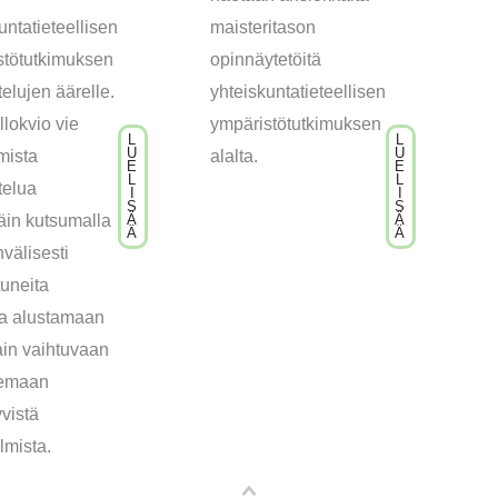
untatieteellisen
maisteritason
stötutkimuksen
opinnäytetöitä
elujen äärelle.
yhteiskuntatieteellisen
lokvio vie
ympäristötutkimuksen
L
L
U
U
mista
alalta.
E
E
L
L
telua
I
I
S
S
äin kutsumalla
Ä
Ä
Ä
Ä
välisesti
tuneita
ita alustamaan
ain vaihtuvaan
eemaan
yvistä
lmista.