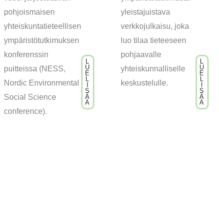
pohjoismaisen
yleistajuistava
yhteiskuntatieteellisen
verkkojulkaisu, joka
ympäristötutkimuksen
luo tilaa tieteeseen
konferenssin
pohjaavalle
L
L
U
U
puitteissa (NESS,
yhteiskunnalliselle
E
E
L
L
Nordic Environmental
keskustelulle.
I
I
S
S
Social Science
Ä
Ä
Ä
Ä
conference).