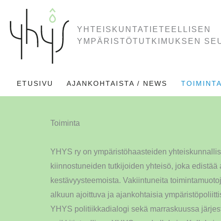
Siirry
sisältöön
YHTEISKUNTATIETEELLISEN
YMPÄRISTÖTUTKIMUKSEN SE
ETUSIVU
AJANKOHTAISTA / NEWS
TOIMINT
Toiminta
YHYS ry on ympäristöhaasteiden yhteiskunnallisi
kiinnostuneiden tutkijoiden yhteisö, joka edistää
kestävyysteemoista. Vakiintuneita toimintamuoto
alkuun ajoittuva ja ajankohtaisia ympäristöpolii
YHYS politiikkadialogi sekä marraskuussa järjes