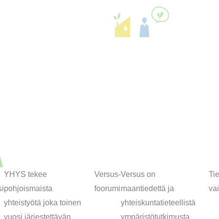
YHYS tekee
Versus-
Versus on
Tie
si
pohjoismaista
foorumi
maantiedettä ja
va
yhteistyötä joka toinen
yhteiskuntatieteellistä
vuosi järjestettävän
ympäristötutkimusta