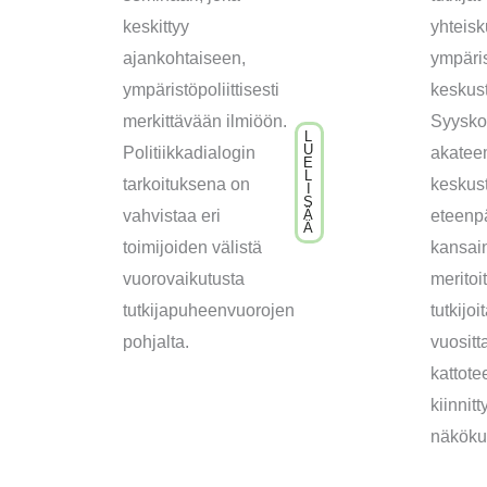
keskittyy
yhteisk
ajankohtaiseen,
ympäri
ympäristöpoliittisesti
keskust
merkittävään ilmiöön.
Syyskol
L
U
Politiikkadialogin
akatee
E
L
tarkoituksena on
keskus
I
S
vahvistaa eri
eteenp
Ä
Ä
toimijoiden välistä
kansain
vuorovaikutusta
meritoi
tutkijapuheenvuorojen
tutkijo
pohjalta.
vuositt
kattot
kiinnitt
näköku