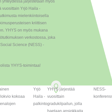
on yhteydessä järjestetään myös
vuosittain Yrjö Haila -
utkimusta mielenkiintoisella
tkimusperusteisen kriittisen
iseen. YHYS on myös mukana
tötutkimuksen verkostossa, joka
l Social Science (NESS) -
uolista YHYS-toimintaa!
ainen
Yrjö
YHYS järjestää
NESS-
llokvio kokoaa
Haila -
vuosittain
konferens
teenalojen
palkinto
gradukilpailun, jolla
haetaan ansiokkaita