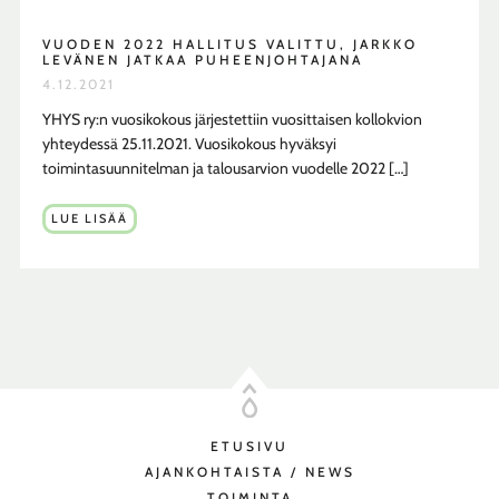
VUODEN 2022 HALLITUS VALITTU, JARKKO
LEVÄNEN JATKAA PUHEENJOHTAJANA
4.12.2021
YHYS ry:n vuosikokous järjestettiin vuosittaisen kollokvion
yhteydessä 25.11.2021. Vuosikokous hyväksyi
toimintasuunnitelman ja talousarvion vuodelle 2022 […]
VUODEN
LUE LISÄÄ
2022
HALLITUS
VALITTU,
JARKKO
LEVÄNEN
JATKAA
PUHEENJOHTAJANA
ETUSIVU
AJANKOHTAISTA / NEWS
TOIMINTA