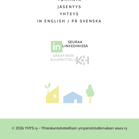
JÄSENYYS
YHTEYS
IN ENGLISH / PÅ SVENSKA
SEURAA
LINKEDINISSÄ
GRAAFINEN
SUUNNITTELU
© 2026 YHYS ry - Yhteiskuntatieteellisen ympäristötutkimuksen seura ry