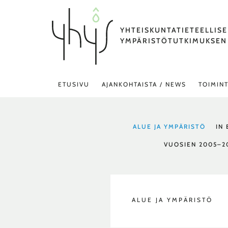
Siirry
sisältöön
YHTEISKUNTATIETEELLIS
YMPÄRISTÖTUTKIMUKSEN
ETUSIVU
AJANKOHTAISTA / NEWS
TOIMIN
FILTER
ALUE JA YMPÄRISTÖ
IN
POSTS
BY
VUOSIEN 2005–2
CATEGORY
ALUE JA YMPÄRISTÖ