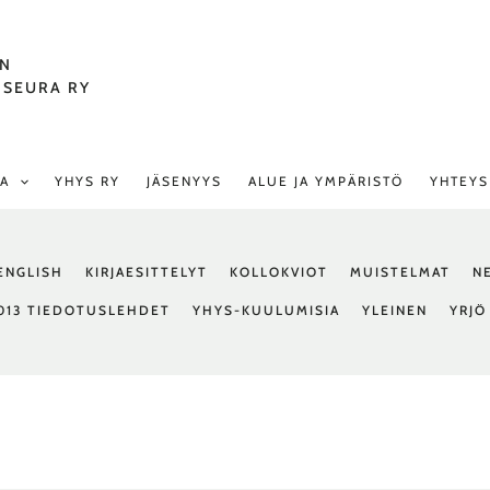
EN
 SEURA RY
TA
YHYS RY
JÄSENYYS
ALUE JA YMPÄRISTÖ
YHTEYS
 ENGLISH
KIRJAESITTELYT
KOLLOKVIOT
MUISTELMAT
N
013 TIEDOTUSLEHDET
YHYS-KUULUMISIA
YLEINEN
YRJÖ