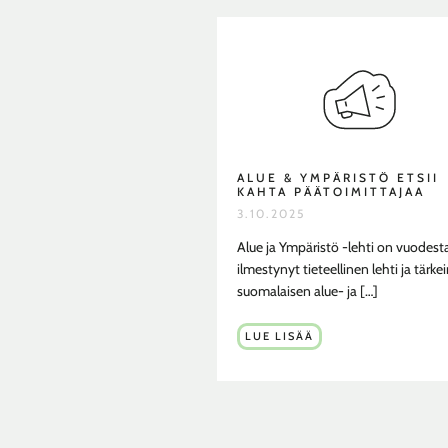
ALUE & YMPÄRISTÖ ETSII
KAHTA PÄÄTOIMITTAJAA
3.10.2025
Alue ja Ympäristö -lehti on vuodest
ilmestynyt tieteellinen lehti ja tärke
suomalaisen alue- ja […]
ALUE
LUE LISÄÄ
&
YMPÄRISTÖ
ETSII
KAHTA
PÄÄTOIMITTAJAA