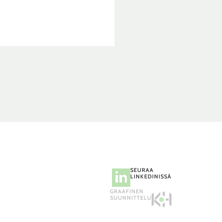
DUPALKINTO
TAAN
IMMÄISEN
RRAN
OITA
OKKAASI!
SEURAA
LINKEDINISSÄ
GRAAFINEN
SUUNNITTELU