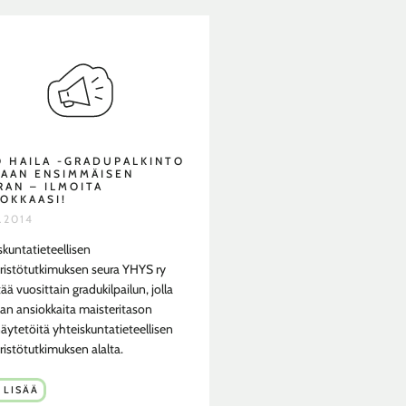
Ö HAILA -GRADUPALKINTO
TAAN ENSIMMÄISEN
RAN – ILMOITA
OKKAASI!
2.2014
skuntatieteellisen
istötutkimuksen seura YHYS ry
tää vuosittain gradukilpailun, jolla
an ansiokkaita maisteritason
äytetöitä yhteiskuntatieteellisen
istötutkimuksen alalta.
Ö
 LISÄÄ
LA