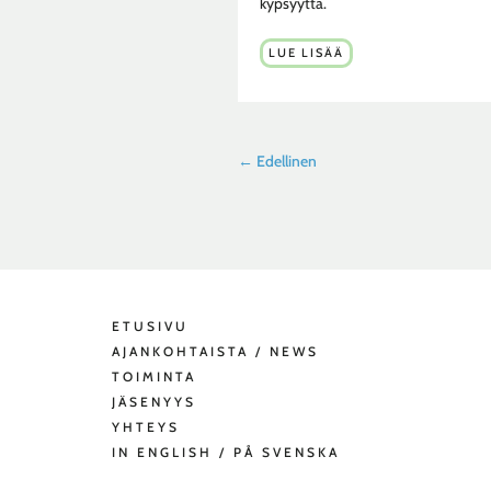
kypsyyttä.
YHTEISKUNTATIETEELLISEN
LUE LISÄÄ
YMPÄRISTÖTUTKIMUKSEN
YRJÖ
HAILA
–
PALKINTO
HANNA
NIEMISELLE
←
Edellinen
ETUSIVU
AJANKOHTAISTA / NEWS
TOIMINTA
JÄSENYYS
YHTEYS
IN ENGLISH / PÅ SVENSKA