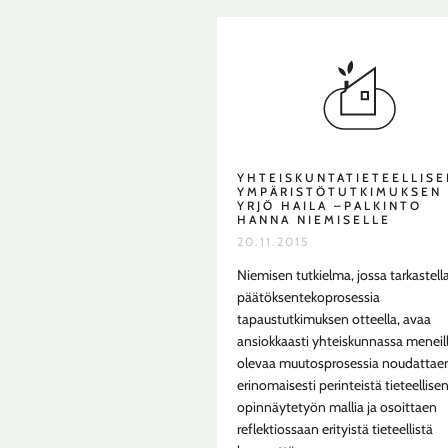
YHTEISKUNTATIETEELLISE
YMPÄRISTÖTUTKIMUKSEN
YRJÖ HAILA –PALKINTO
HANNA NIEMISELLE
20.11.2015
Niemisen tutkielma, jossa tarkastell
päätöksentekoprosessia
tapaustutkimuksen otteella, avaa
ansiokkaasti yhteiskunnassa meneil
olevaa muutosprosessia noudattae
erinomaisesti perinteistä tieteellise
opinnäytetyön mallia ja osoittaen
reflektiossaan erityistä tieteellistä