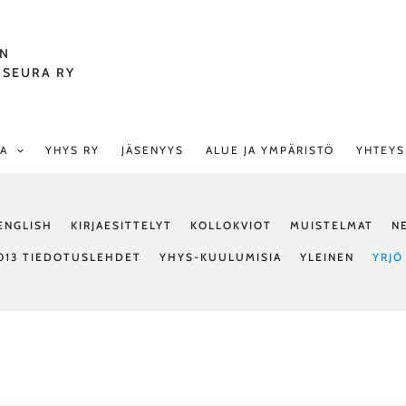
EN
 SEURA RY
TA
YHYS RY
JÄSENYYS
ALUE JA YMPÄRISTÖ
YHTEYS
 ENGLISH
KIRJAESITTELYT
KOLLOKVIOT
MUISTELMAT
N
013 TIEDOTUSLEHDET
YHYS-KUULUMISIA
YLEINEN
YRJÖ