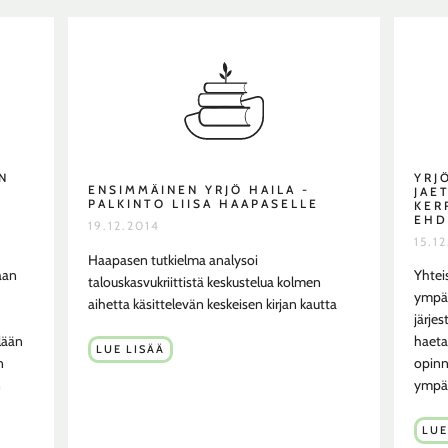
N
YRJ
ENSIMMÄINEN YRJÖ HAILA -
JAE
PALKINTO LIISA HAAPASELLE
KER
EHD
19.12.2014
15.1
Haapasen tutkielma analysoi
aan
Yhtei
talouskasvukriittistä keskustelua kolmen
ympär
aihetta käsittelevän keskeisen kirjan kautta
järjes
lään
haeta
ENSIMMÄINEN
LUE LISÄÄ
YRJÖ
n
opinn
HAILA
-
n
ympär
PALKINTO
LIISA
HAAPASELLE
YRJ
LUE
HAI