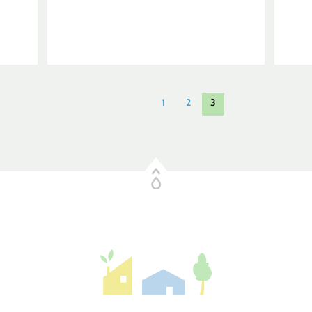
-
GRA
JAE
ENS
KE
–
ILM
EHD
1
2
3