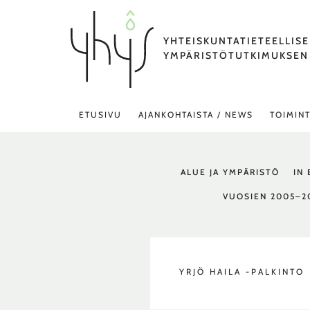
Siirry
sisältöön
YHTEISKUNTATIETEELLIS
YMPÄRISTÖTUTKIMUKSEN
ETUSIVU
AJANKOHTAISTA / NEWS
TOIMIN
FILTER
ALUE JA YMPÄRISTÖ
IN
POSTS
BY
VUOSIEN 2005–2
CATEGORY
YRJÖ HAILA -PALKINTO