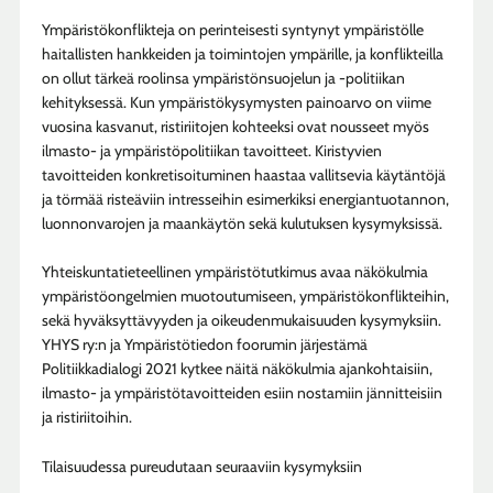
Ympäristökonflikteja on perinteisesti syntynyt ympäristölle
haitallisten hankkeiden ja toimintojen ympärille, ja konflikteilla
on ollut tärkeä roolinsa ympäristönsuojelun ja -politiikan
kehityksessä. Kun ympäristökysymysten painoarvo on viime
vuosina kasvanut, ristiriitojen kohteeksi ovat nousseet myös
ilmasto- ja ympäristöpolitiikan tavoitteet. Kiristyvien
tavoitteiden konkretisoituminen haastaa vallitsevia käytäntöjä
ja törmää risteäviin intresseihin esimerkiksi energiantuotannon,
luonnonvarojen ja maankäytön sekä kulutuksen kysymyksissä.
Yhteiskuntatieteellinen ympäristötutkimus avaa näkökulmia
ympäristöongelmien muotoutumiseen, ympäristökonflikteihin,
sekä hyväksyttävyyden ja oikeudenmukaisuuden kysymyksiin.
YHYS ry:n ja Ympäristötiedon foorumin järjestämä
Politiikkadialogi 2021 kytkee näitä näkökulmia ajankohtaisiin,
ilmasto- ja ympäristötavoitteiden esiin nostamiin jännitteisiin
ja ristiriitoihin.
Tilaisuudessa pureudutaan seuraaviin kysymyksiin