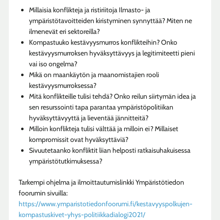
Millaisia konflikteja ja ristiriitoja Ilmasto- ja
ympäristötavoitteiden kiristyminen synnyttää? Miten ne
ilmenevät eri sektoreilla?
Kompastuuko kestävyysmurros konflikteihin? Onko
kestävyysmurroksen hyväksyttävyys ja legitimiteetti pieni
vai iso ongelma?
Mikä on maankäytön ja maanomistajien rooli
kestävyysmurroksessa?
Mitä konflikteille tulisi tehdä? Onko reilun siirtymän idea ja
sen resurssointi tapa parantaa ympäristöpolitiikan
hyväksyttävyyttä ja lieventää jännitteitä?
Milloin konflikteja tulisi välttää ja milloin ei? Millaiset
kompromissit ovat hyväksyttäviä?
Sivuutetaanko konfliktit liian helposti ratkaisuhakuisessa
ympäristötutkimuksessa?
Tarkempi ohjelma ja ilmoittautumislinkki Ympäristötiedon
foorumin sivuilla:
https://www.ymparistotiedonfoorumi.fi/kestavyyspolkujen-
kompastuskivet-yhys-politiikkadialogi2021/