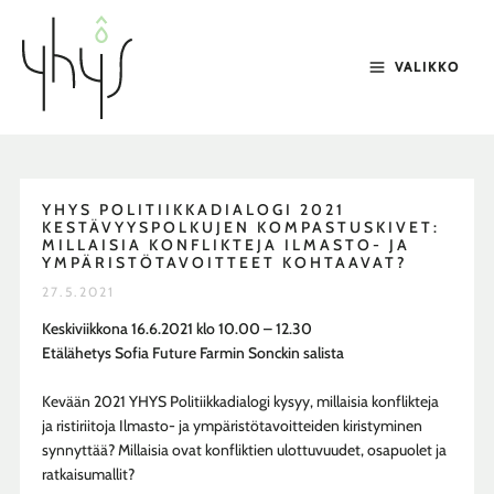
Siirry
sisältöön
VALIKKO
YHYS POLITIIKKADIALOGI 2021
KESTÄVYYSPOLKUJEN KOMPASTUSKIVET:
MILLAISIA KONFLIKTEJA ILMASTO- JA
YMPÄRISTÖTAVOITTEET KOHTAAVAT?
27.5.2021
Keskiviikkona 16.6.2021 klo 10.00 – 12.30
Etälähetys Sofia Future Farmin Sonckin salista
Kevään 2021 YHYS Politiikkadialogi kysyy, millaisia konflikteja
ja ristiriitoja Ilmasto- ja ympäristötavoitteiden kiristyminen
synnyttää? Millaisia ovat konfliktien ulottuvuudet, osapuolet ja
ratkaisumallit?